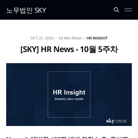
노무법인 SKY
OCT 27, 2025
16 MIN READ
HR INSIGHT
[SKY] HR News - 10월 5주차