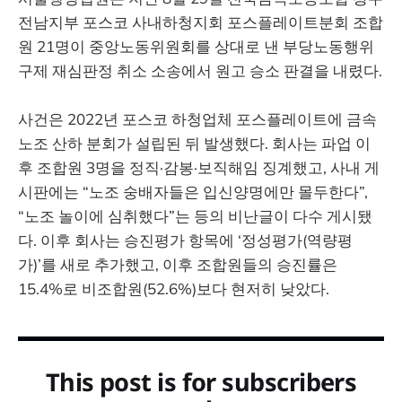
전남지부 포스코 사내하청지회 포스플레이트분회 조합
원 21명이 중앙노동위원회를 상대로 낸 부당노동행위
구제 재심판정 취소 소송에서 원고 승소 판결을 내렸다.
사건은 2022년 포스코 하청업체 포스플레이트에 금속
노조 산하 분회가 설립된 뒤 발생했다. 회사는 파업 이
후 조합원 3명을 정직·감봉·보직해임 징계했고, 사내 게
시판에는 “노조 숭배자들은 입신양명에만 몰두한다”,
“노조 놀이에 심취했다”는 등의 비난글이 다수 게시됐
다. 이후 회사는 승진평가 항목에 ‘정성평가(역량평
가)’를 새로 추가했고, 이후 조합원들의 승진률은
15.4%로 비조합원(52.6%)보다 현저히 낮았다.
This post is for subscribers