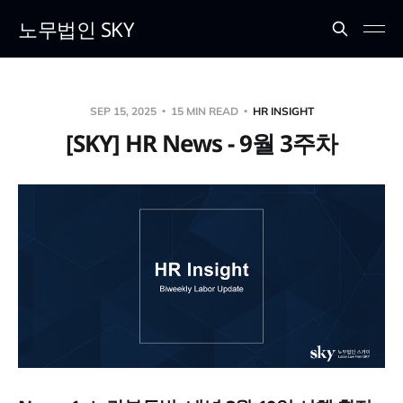
노무법인 SKY
SEP 15, 2025
15 MIN READ
HR INSIGHT
[SKY] HR News - 9월 3주차