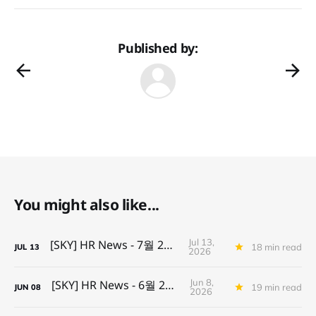
Published by:
You might also like...
Jul 13,
[SKY] HR News - 7월 2주차
18 min read
JUL
13
2026
Jun 8,
[SKY] HR News - 6월 2주차
19 min read
JUN
08
2026