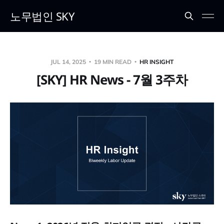
노무법인 SKY
JUL 14, 2025
19 MIN READ
HR INSIGHT
[SKY] HR News - 7월 3주차