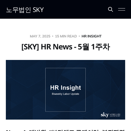
노무법인 SKY
MAY 7, 2025
15 MIN READ
HR INSIGHT
[SKY] HR News - 5월 1주차