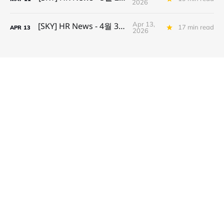
2026
Apr 13,
[SKY] HR News - 4월 3주차
17 min read
APR
13
2026
대표자: 양희리 | 사업자등록번호: 527-81-03457
주소: 경기도 수원시 영통구 창룡대로256번길 77, 2층 201-1호(이의동, 에이스