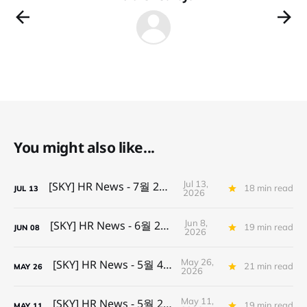
You might also like...
Jul 13,
[SKY] HR News - 7월 2주차
18 min read
JUL
13
2026
Jun 8,
[SKY] HR News - 6월 2주차
19 min read
JUN
08
2026
May 26,
[SKY] HR News - 5월 4주차
21 min read
MAY
26
2026
May 11,
[SKY] HR News - 5월 2주차
19 min read
MAY
11