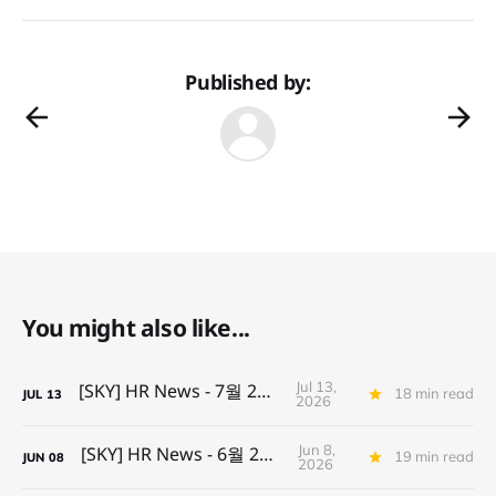
Published by:
You might also like...
Jul 13,
[SKY] HR News - 7월 2주차
18 min read
JUL
13
2026
Jun 8,
[SKY] HR News - 6월 2주차
19 min read
JUN
08
2026