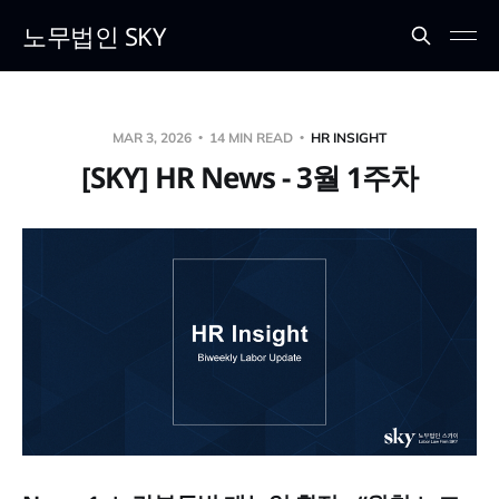
노무법인 SKY
MAR 3, 2026
14 MIN READ
HR INSIGHT
[SKY] HR News - 3월 1주차