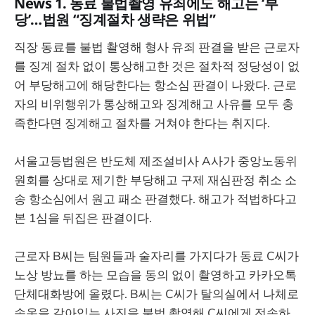
News 1. 동료 불법촬영 유죄에도 해고는 ‘부
당’…법원 “징계절차 생략은 위법”
직장 동료를 불법 촬영해 형사 유죄 판결을 받은 근로자
를 징계 절차 없이 통상해고한 것은 절차적 정당성이 없
어 부당해고에 해당한다는 항소심 판결이 나왔다. 근로
자의 비위행위가 통상해고와 징계해고 사유를 모두 충
족한다면 징계해고 절차를 거쳐야 한다는 취지다.
서울고등법원은 반도체 제조설비사 A사가 중앙노동위
원회를 상대로 제기한 부당해고 구제 재심판정 취소 소
송 항소심에서 원고 패소 판결했다. 해고가 적법하다고
본 1심을 뒤집은 판결이다.
근로자 B씨는 팀원들과 술자리를 가지다가 동료 C씨가
노상 방뇨를 하는 모습을 동의 없이 촬영하고 카카오톡
단체대화방에 올렸다. B씨는 C씨가 탈의실에서 나체로
속옷을 갈아입는 사진을 불법 촬영해 C씨에게 전송하