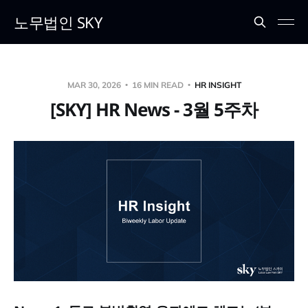
노무법인 SKY
MAR 30, 2026
16 MIN READ
HR INSIGHT
[SKY] HR News - 3월 5주차