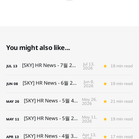
You might also like...
Jul 13,
[SKY] HR News - 7월 2주차
18 min read
JUL
13
2026
Jun 8,
[SKY] HR News - 6월 2주차
19 min read
JUN
08
2026
May 26,
[SKY] HR News - 5월 4주차
21 min read
MAY
26
2026
May 11,
[SKY] HR News - 5월 2주차
19 min read
MAY
11
2026
Apr 13,
[SKY] HR News - 4월 3주차
17 min read
APR
13
2026