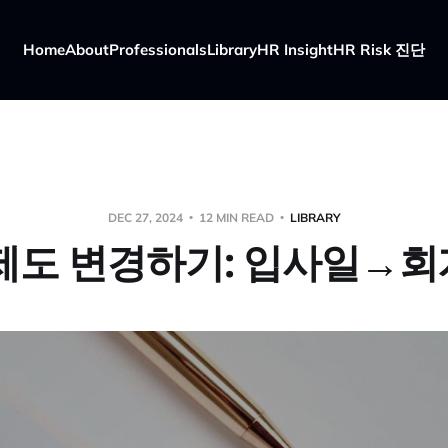
Home
About
Professionals
Library
HR Insight
HR Risk 진단
DEC 27, 2024
12 MIN READ
LIBRARY
제도 변경하기: 입사일→